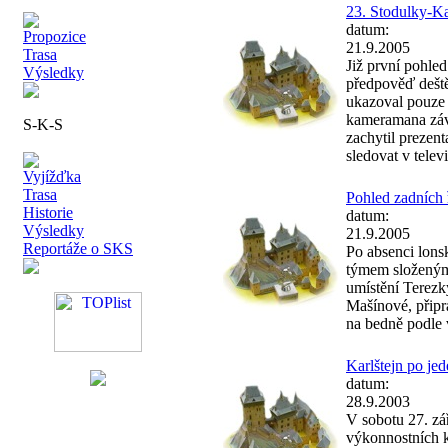
23. Stodulky-Ka
datum:
Propozice
21.9.2005
Trasa
Již první pohled
Výsledky
předpověď deště
ukazoval pouze 
kameramana závo
S-K-S
zachytil prezenta
sledovat v telev
Vyjížďka
Trasa
Pohled zadních 
Historie
datum:
Výsledky
21.9.2005
Reportáže o SKS
Po absenci lons
týmem složeným 
umístění Terez
Mašínové, připra
na bedně podle v
Karlštejn po je
datum:
28.9.2003
V sobotu 27. zář
výkonnostních k