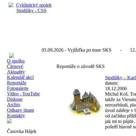
05.09.2026 - Vyjížďka po trase SKS - 12.
O spolku
Členové
Reportáže o závodě SKS
Aktuality
Kalendář akcí
Stodůlky – Karl
Reportáže
datum:
Fotogalerie
18.12.2006
Video - YouTube
Michal Koš, Tom
Diskuse
takže za Viessma
Archiv
nerozebírali, p
Odkazy jinam
úvod zahřeje v b
Kontakty
od začátku příli
jak mi to půjde
pošetří hlavně na
Časovka Hájek