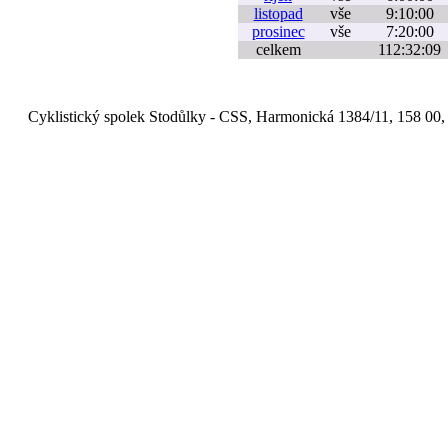
listopad
vše
9:10:00
prosinec
vše
7:20:00
celkem
112:32:09
Cyklistický spolek Stodůlky - CSS, Harmonická 1384/11, 158 00,