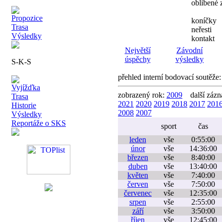
oblíbené
Propozice
koníčky
Trasa
neřesti
Výsledky
kontakt
Největší
Závodní
úspěchy
výsledky
S-K-S
přehled interní bodovací soutěže
Vyjížďka
zobrazený rok:
2009
další záz
Trasa
2021
2020
2019
2018
2017
201
Historie
2008
2007
Výsledky
Reportáže o SKS
sport
čas
leden
vše
0:55:00
únor
vše
14:36:00
březen
vše
8:40:00
duben
vše
13:40:00
květen
vše
7:40:00
červen
vše
7:50:00
červenec
vše
12:35:00
srpen
vše
2:55:00
září
vše
3:50:00
říjen
vše
12:45:00