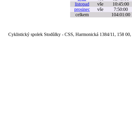
listopad
vše
10:45:00
prosinec
vše
7:50:00
celkem
104:01:00
Cyklistický spolek Stodůlky - CSS, Harmonická 1384/11, 158 00,