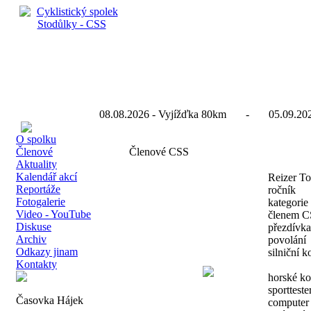
08.08.2026 - Vyjížďka 80km - 05.09.2026
O spolku
Členové
Členové CSS
Aktuality
Kalendář akcí
Reizer T
Reportáže
ročník
Fotogalerie
kategorie
Video - YouTube
členem C
Diskuse
přezdívka
Archiv
povolání
Odkazy jinam
silniční k
Kontakty
horské ko
sportteste
Časovka Hájek
computer