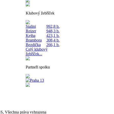
Klubový žebříček
Sialini
992,8 b.
Reizer
948,3 b.
Kejha
423,1 b.
Brambora
308,4 b.
Bezdička
266,1 b.
Celý klubový
žebříček...
Partneři spolku
, Všechna práva vyhrazena