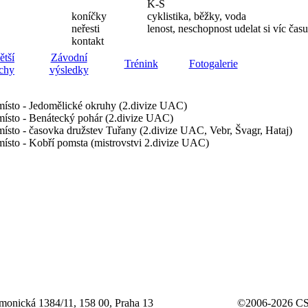
K-S
koníčky
cyklistika, běžky, voda
neřesti
lenost, neschopnost udelat si víc času
kontakt
ětší
Závodní
Trénink
Fotogalerie
chy
výsledky
místo - Jedomělické okruhy (2.divize UAC)
místo - Benátecký pohár (2.divize UAC)
místo - časovka družstev Tuřany (2.divize UAC, Vebr, Švagr, Hataj)
místo - Kobří pomsta (mistrovstvi 2.divize UAC)
rmonická 1384/11, 158 00, Praha 13
©2006-2026 CSS