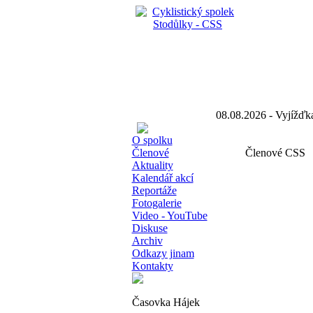
08.08.2026 - Vyjíž
O spolku
Členové
Členové CSS
Aktuality
Kalendář akcí
Reportáže
Fotogalerie
Video - YouTube
Diskuse
Archiv
Odkazy jinam
Kontakty
Časovka Hájek