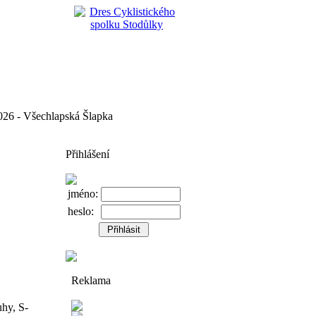
 - Všechlapská Šlapka
Přihlášení
jméno:
heslo:
Reklama
hy, S-