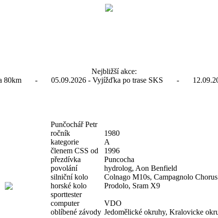
Nejbližší akce:
ďka 80km - 05.09.2026 - Vyjížďka po trase SKS - 12.09.2026
Punčochář Petr
ročník
1980
kategorie
A
členem CSS od
1996
přezdívka
Puncocha
povolání
hydrolog, Aon Benfield
silniční kolo
Colnago M10s, Campagnolo Chorus
horské kolo
Prodolo, Sram X9
sporttester
computer
VDO
oblíbené závody
Jedomělické okruhy, Kralovicke okru