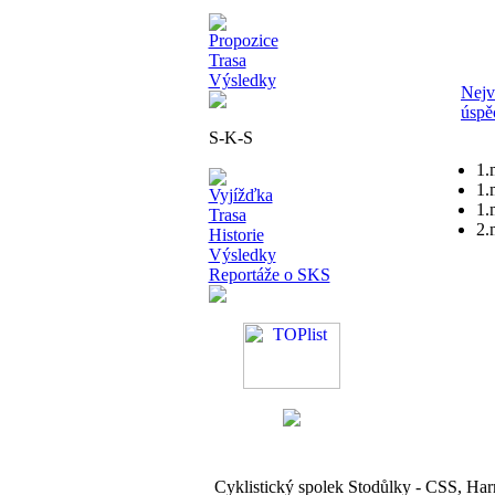
Propozice
Trasa
Výsledky
Nejv
úspě
S-K-S
1.
1.
Vyjížďka
1.
Trasa
2.
Historie
Výsledky
Reportáže o SKS
Cyklistický spolek Stodůlky - CSS, Ha