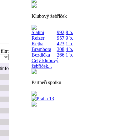
Klubový žebříček
Sialini
992,8 b.
Reizer
957,9 b.
Kejha
423,1 b.
Brambora
308,4 b.
filtr:
Bezdička
266,1 b.
Celý klubový
žebříček...
t
info
Partneři spolku