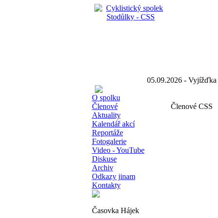
05.09.2026 - Vyjížď
O spolku
Členové
Členové CSS
Aktuality
Kalendář akcí
Reportáže
Fotogalerie
Video - YouTube
Diskuse
Archiv
Odkazy jinam
Kontakty
Časovka Hájek