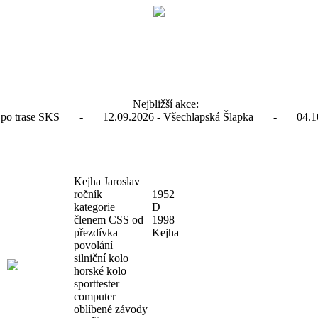
Nejbližší akce:
ka po trase SKS - 12.09.2026 - Všechlapská Šlapka - 04.10.
Kejha Jaroslav
ročník
1952
kategorie
D
členem CSS od
1998
přezdívka
Kejha
povolání
silniční kolo
horské kolo
sporttester
computer
oblíbené závody