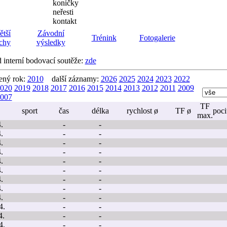
koníčky
neřesti
kontakt
ětší
Závodní
Trénink
Fotogalerie
chy
výsledky
d interní bodovací soutěže:
zde
ený rok:
2010
další záznamy:
2026
2025
2024
2023
2022
020
2019
2018
2017
2016
2015
2014
2013
2012
2011
2009
007
TF
sport
čas
délka
rychlost ø
TF ø
poci
max.
.
-
-
.
-
-
.
-
-
.
-
-
.
-
-
.
-
-
.
-
-
.
-
-
.
-
-
4.
-
-
4.
-
-
4.
-
-