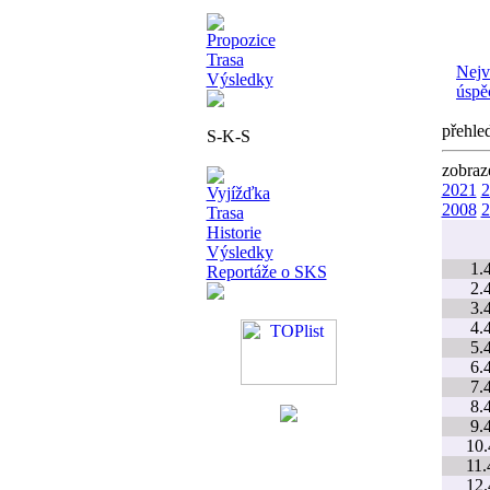
Propozice
Trasa
Nejv
Výsledky
úspě
přehle
S-K-S
zobraz
2021
2
Vyjížďka
2008
2
Trasa
Historie
Výsledky
1.4
Reportáže o SKS
2.4
3.4
4.4
5.4
6.4
7.4
8.4
9.4
10.
11.
12.