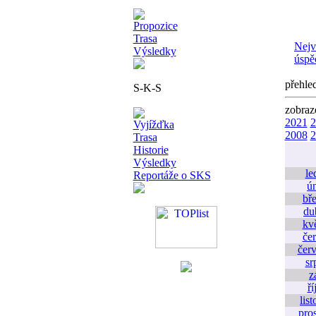
Propozice
Trasa
Nejv
Výsledky
úspě
přehle
S-K-S
zobraz
2021
2
Vyjížďka
2008
2
Trasa
Historie
Výsledky
le
Reportáže o SKS
ú
bř
du
kv
če
čer
sr
z
ří
lis
pro