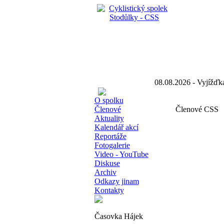
08.08.2026 - Vyjíž
O spolku
Členové
Členové CSS
Aktuality
Kalendář akcí
Reportáže
Fotogalerie
Video - YouTube
Diskuse
Archiv
Odkazy jinam
Kontakty
Časovka Hájek