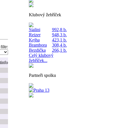
Klubový žebříček
Sialini
992,8 b.
Reizer
948,3 b.
Kejha
423,1 b.
Brambora
308,4 b.
filtr:
Bezdička
266,1 b.
Celý klubový
žebříček...
t
info
Partneři spolku