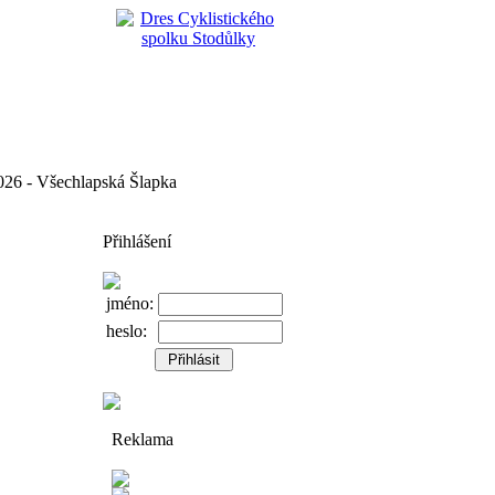
 - Všechlapská Šlapka
Přihlášení
jméno:
heslo:
Reklama