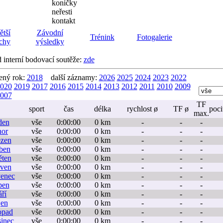
koníčky
neřesti
kontakt
ětší
Závodní
Trénink
Fotogalerie
chy
výsledky
d interní bodovací soutěže:
zde
ený rok:
2018
další záznamy:
2026
2025
2024
2023
2022
020
2019
2017
2016
2015
2014
2013
2012
2011
2010
2009
007
TF
sport
čas
délka
rychlost ø
TF ø
poci
max.
den
vše
0:00:00
0 km
-
-
-
nor
vše
0:00:00
0 km
-
-
-
ezen
vše
0:00:00
0 km
-
-
-
ben
vše
0:00:00
0 km
-
-
-
ěten
vše
0:00:00
0 km
-
-
-
rven
vše
0:00:00
0 km
-
-
-
venec
vše
0:00:00
0 km
-
-
-
pen
vše
0:00:00
0 km
-
-
-
áří
vše
0:00:00
0 km
-
-
-
jen
vše
0:00:00
0 km
-
-
-
topad
vše
0:00:00
0 km
-
-
-
sinec
vše
0:00:00
0 km
-
-
-