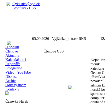
05.09.2026 - Vyjížďka po trase SKS - 12.
O spolku
Členové
Členové CSS
Aktuality
Kalendář akcí
Kejha Jar
Reportáže
ročník
Fotogalerie
kategorie
Video - YouTube
členem C
Diskuse
přezdívka
Archiv
povolání
Odkazy jinam
silniční k
Kontakty
horské ko
sportteste
computer
Časovka Hájek
oblíbené