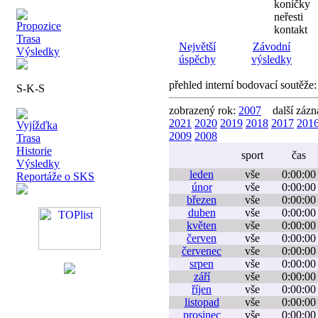
koníčky
neřesti
Propozice
kontakt
Trasa
Největší
Závodní
Výsledky
úspěchy
výsledky
přehled interní bodovací soutěže
S-K-S
zobrazený rok:
2007
další záz
2021
2020
2019
2018
2017
201
Vyjížďka
2009
2008
Trasa
Historie
sport
čas
Výsledky
leden
vše
0:00:00
Reportáže o SKS
únor
vše
0:00:00
březen
vše
0:00:00
duben
vše
0:00:00
květen
vše
0:00:00
červen
vše
0:00:00
červenec
vše
0:00:00
srpen
vše
0:00:00
září
vše
0:00:00
říjen
vše
0:00:00
listopad
vše
0:00:00
prosinec
vše
0:00:00