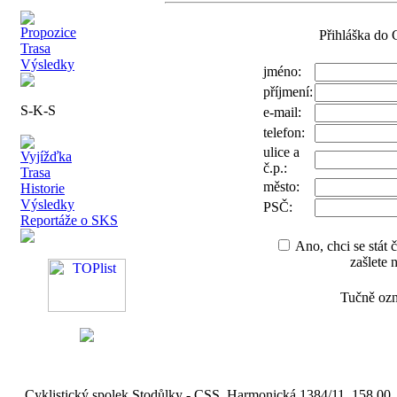
Propozice
Přihláška do 
Trasa
Výsledky
jméno:
příjmení:
S-K-S
e-mail:
telefon:
ulice a
Vyjížďka
č.p.:
Trasa
město:
Historie
Výsledky
PSČ:
Reportáže o SKS
Ano, chci se stát
zašlete 
Tučně ozn
Cyklistický spolek Stodůlky - CSS, Harmonická 1384/11, 158 00,