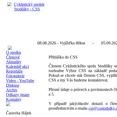
08.08.2026 - Vyjížďka 80km - 05.09.2026
O spolku
Členové
Přihláška do CSS
Aktuality
Členem Cyklistického spolu Stodůlky se 
Kalendář akcí
rozhodne Výbor CSS na základě podané
Reportáže
Pokud se chcete stát členem CSS, vyplňte
Fotogalerie
CSS a my Vás budeme kontaktovat.
Video - YouTube
Diskuse
Přesné údaje o právech a povinnostech č
Archiv
a 5.
Odkazy jinam
Kontakty
V případě jakýchkoliv dotazů o člen
prostřednictvím e-mailu
css@csstodulky.
Časovka Hájek