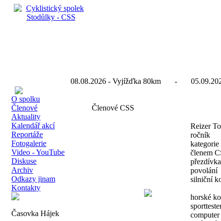
08.08.2026 - Vyjížďka 80km - 05.09.2026
O spolku
Členové
Členové CSS
Aktuality
Kalendář akcí
Reizer T
Reportáže
ročník
Fotogalerie
kategorie
Video - YouTube
členem C
Diskuse
přezdívka
Archiv
povolání
Odkazy jinam
silniční k
Kontakty
horské ko
sportteste
Časovka Hájek
computer