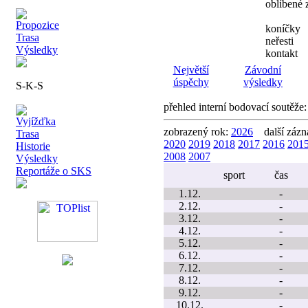
oblíbené
Propozice
koníčky
Trasa
neřesti
Výsledky
kontakt
Největší
Závodní
úspěchy
výsledky
S-K-S
přehled interní bodovací soutěže
Vyjížďka
zobrazený rok:
2026
další záz
Trasa
2020
2019
2018
2017
2016
201
Historie
2008
2007
Výsledky
Reportáže o SKS
sport
čas
1.12.
-
2.12.
-
3.12.
-
4.12.
-
5.12.
-
6.12.
-
7.12.
-
8.12.
-
9.12.
-
10.12.
-