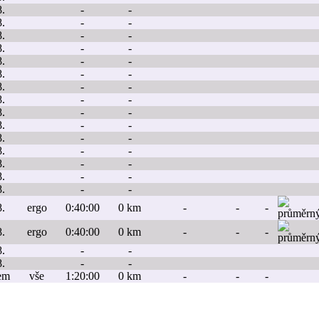
8.
-
-
8.
-
-
8.
-
-
8.
-
-
8.
-
-
8.
-
-
8.
-
-
8.
-
-
8.
-
-
8.
-
-
8.
-
-
8.
-
-
8.
-
-
8.
-
-
8.
-
-
8.
ergo
0:40:00
0 km
-
-
-
8.
ergo
0:40:00
0 km
-
-
-
8.
-
-
8.
-
-
em
vše
1:20:00
0 km
-
-
-