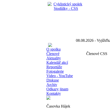
08.08.2026 - Vyjíž
O spolku
Členové
Členové CSS
Aktuality
Kalendář akcí
Reportáže
Fotogalerie
Video - YouTube
Diskuse
Archiv
Odkazy jinam
Kontakty
Časovka Hájek