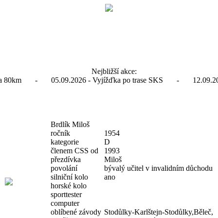
Nejbližší akce:
ďka 80km - 05.09.2026 - Vyjížďka po trase SKS - 12.09.2026
Brdlík Miloš
ročník
1954
kategorie
D
členem CSS od
1993
přezdívka
Miloš
povolání
bývalý učitel v invalidním důchodu
silniční kolo
ano
horské kolo
sporttester
computer
oblíbené závody
Stodůlky-Karlštejn-Stodůlky,Běleč,