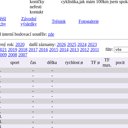
koníčky
cyklistika,jak mám 100km jsem spok
neřesti
kontakt
ětší
Závodní
Trénink
Fotogalerie
chy
výsledky
d interní bodovací soutěže:
zde
ený rok:
2020
další záznamy:
2026
2025
2024
2023
filtr:
021
2019
2018
2017
2016
2015
2014
2013
2012
2011
009
2008
2007
TF
sport
čas
délka
rychlost ø
TF ø
pocit
max.
.
-
-
.
-
-
.
-
-
.
-
-
.
-
-
.
-
-
.
-
-
.
-
-
.
-
-
8.
-
-
8.
-
-
8.
-
-