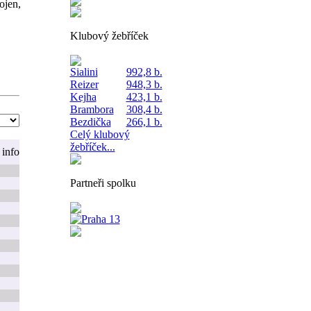
ojen,
Klubový žebříček
Sialini
992,8 b.
Reizer
948,3 b.
Kejha
423,1 b.
Brambora
308,4 b.
Bezdička
266,1 b.
Celý klubový
žebříček...
info
Partneři spolku