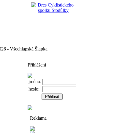
 - Všechlapská Šlapka
Přihlášení
jméno:
heslo:
Reklama