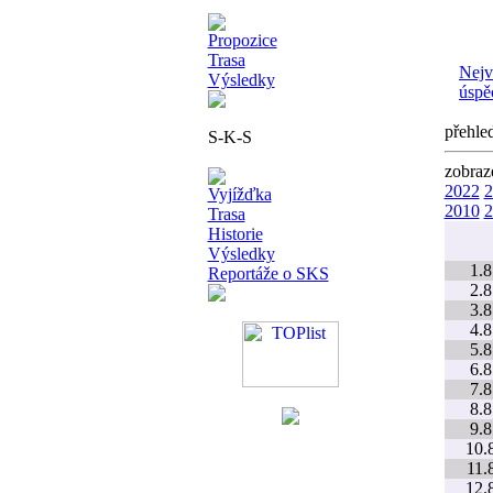
Propozice
Trasa
Nejv
Výsledky
úspě
přehle
S-K-S
zobraz
2022
2
Vyjížďka
2010
2
Trasa
Historie
Výsledky
1.8
Reportáže o SKS
2.8
3.8
4.8
5.8
6.8
7.8
8.8
9.8
10.
11.
12.