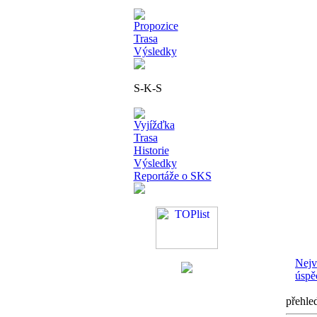
Propozice
Trasa
Výsledky
S-K-S
Vyjížďka
Trasa
Historie
Výsledky
Reportáže o SKS
Nejv
úspě
přehle