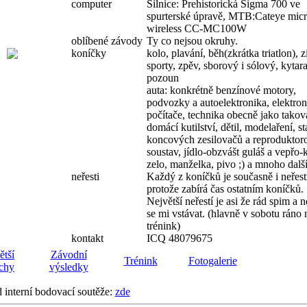
computer
Silnice: Prehistorická Sigma 700 ve
spurterské úpravě, MTB:Cateye mic
wireless CC-MC100W
oblíbené závody
Ty co nejsou okruhy.
koníčky
kolo, plavání, běh(zkrátka triatlon), 
sporty, zpěv, sborový i sólový, kytara
pozoun
auta: konkrétně benzínové motory,
podvozky a autoelektronika, elektron
počítače, technika obecně jako takov
domácí kutilství, dětil, modelaření, s
koncových zesilovačů a reproduktor
soustav, jídlo-obzvášt guláš a vepřo-
zelo, manželka, pivo ;) a mnoho další
neřesti
Každý z koníčků je současně i neřest
protože zabírá čas ostatním koníčků.
Největší neřestí je asi že rád spim a 
se mi vstávat. (hlavně v sobotu ráno 
trénink)
kontakt
ICQ 48079675
ětší
Závodní
Trénink
Fotogalerie
chy
výsledky
d interní bodovací soutěže:
zde