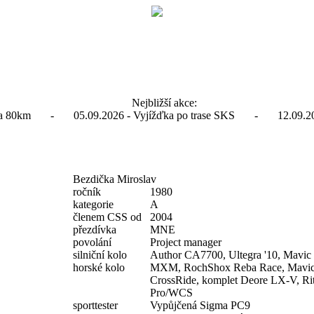
Nejbližší akce:
ďka 80km - 05.09.2026 - Vyjížďka po trase SKS - 12.09.2026
Bezdička Miroslav
ročník
1980
kategorie
A
členem CSS od
2004
přezdívka
MNE
povolání
Project manager
silniční kolo
Author CA7700, Ultegra '10, Mavi
horské kolo
MXM, RochShox Reba Race, Mavi
CrossRide, komplet Deore LX-V, Ri
Pro/WCS
sporttester
Vypůjčená Sigma PC9