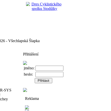
 - Všechlapská Šlapka
Přihlášení
jméno:
heslo:
c R-SYS
c
Reklama
tchey