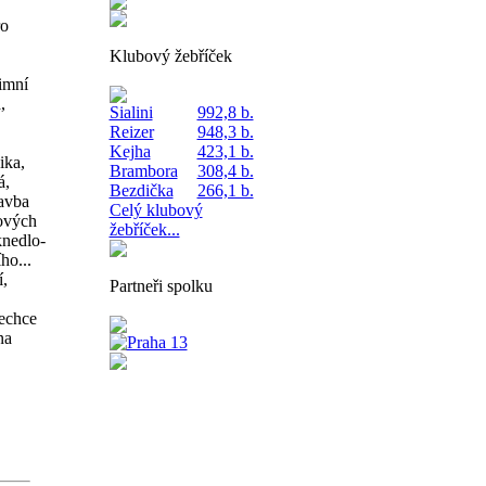
ro
Klubový žebříček
zimní
,
Sialini
992,8 b.
Reizer
948,3 b.
Kejha
423,1 b.
ika,
Brambora
308,4 b.
á,
Bezdička
266,1 b.
tavba
Celý klubový
ových
žebříček...
knedlo-
ho...
í,
Partneři spolku
nechce
na