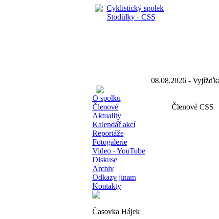
08.08.2026 - Vyjíž
O spolku
Členové
Členové CSS
Aktuality
Kalendář akcí
Reportáže
Fotogalerie
Video - YouTube
Diskuse
Archiv
Odkazy jinam
Kontakty
Časovka Hájek