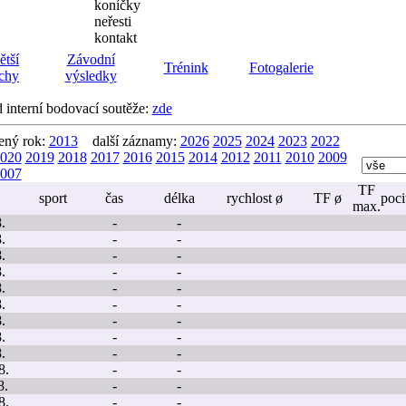
koníčky
neřesti
kontakt
ětší
Závodní
Trénink
Fotogalerie
chy
výsledky
d interní bodovací soutěže:
zde
ený rok:
2013
další záznamy:
2026
2025
2024
2023
2022
020
2019
2018
2017
2016
2015
2014
2012
2011
2010
2009
007
TF
sport
čas
délka
rychlost ø
TF ø
poci
max.
.
-
-
.
-
-
.
-
-
.
-
-
.
-
-
.
-
-
.
-
-
.
-
-
.
-
-
8.
-
-
8.
-
-
8.
-
-