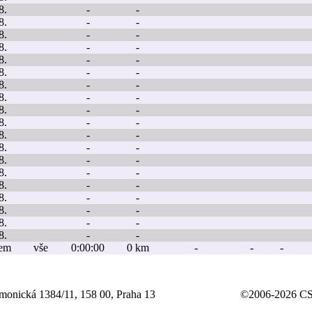
8.
-
-
8.
-
-
8.
-
-
8.
-
-
8.
-
-
8.
-
-
8.
-
-
8.
-
-
8.
-
-
8.
-
-
8.
-
-
8.
-
-
8.
-
-
8.
-
-
8.
-
-
8.
-
-
8.
-
-
8.
-
-
8.
-
-
kem
vše
0:00:00
0 km
-
-
-
rmonická 1384/11, 158 00, Praha 13
©2006-2026 CSS