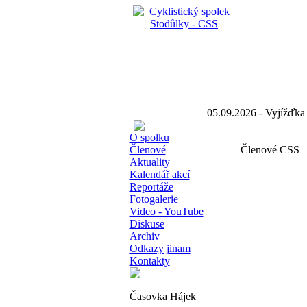
05.09.2026 - Vyjížď
O spolku
Členové
Členové CSS
Aktuality
Kalendář akcí
Reportáže
Fotogalerie
Video - YouTube
Diskuse
Archiv
Odkazy jinam
Kontakty
Časovka Hájek