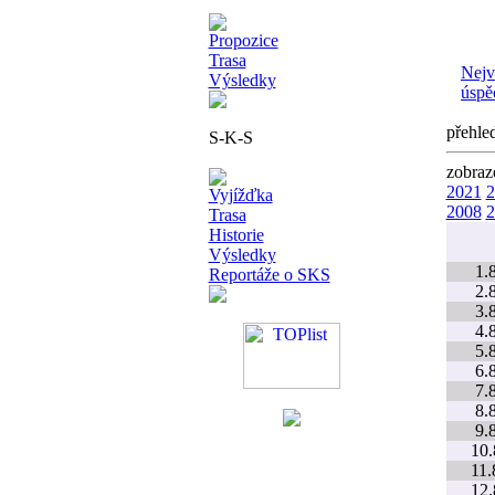
Propozice
Trasa
Nejv
Výsledky
úspě
přehle
S-K-S
zobraz
2021
2
Vyjížďka
2008
2
Trasa
Historie
Výsledky
1.8
Reportáže o SKS
2.8
3.8
4.8
5.8
6.8
7.8
8.8
9.8
10.
11.
12.