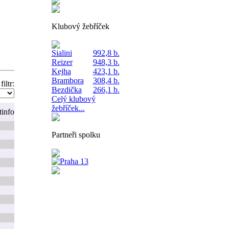
Klubový žebříček
Sialini
992,8 b.
Reizer
948,3 b.
Kejha
423,1 b.
Brambora
308,4 b.
filtr:
Bezdička
266,1 b.
Celý klubový
žebříček...
t
info
Partneři spolku