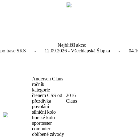
Nejbližší akce:
ka po trase SKS - 12.09.2026 - Všechlapská Šlapka - 04.10.
Andersen Claus
ročník
-
kategorie
členem CSS od
2016
přezdívka
Claus
povolání
silniční kolo
horské kolo
sporttester
computer
oblíbené závody